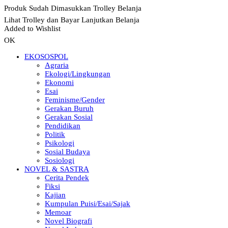
Produk Sudah Dimasukkan Trolley Belanja
Lihat Trolley dan Bayar
Lanjutkan Belanja
Added to Wishlist
OK
EKOSOSPOL
Agraria
Ekologi/Lingkungan
Ekonomi
Esai
Feminisme/Gender
Gerakan Buruh
Gerakan Sosial
Pendidikan
Politik
Psikologi
Sosial Budaya
Sosiologi
NOVEL & SASTRA
Cerita Pendek
Fiksi
Kajian
Kumpulan Puisi/Esai/Sajak
Memoar
Novel Biografi