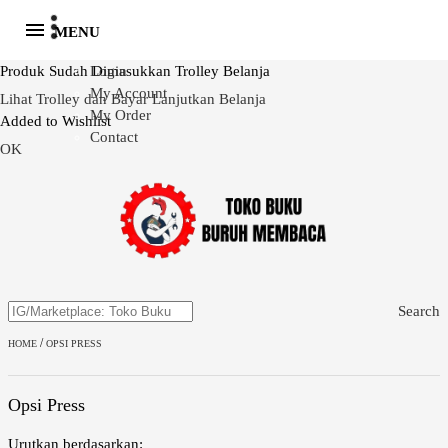
MENU
Produk Sudah Dimasukkan Trolley Belanja
Login
My Account
Lihat Trolley dan Bayar
Lanjutkan Belanja
My Order
Added to Wishlist
Contact
OK
Search
/
HOME
OPSI PRESS
Opsi Press
Urutkan berdasarkan: