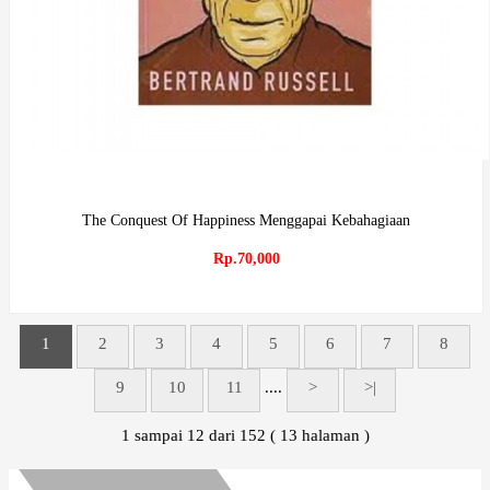
The Conquest Of Happiness Menggapai Kebahagiaan
Rp.70,000
1
2
3
4
5
6
7
8
9
10
11
....
>
>|
1 sampai 12 dari 152 ( 13 halaman )