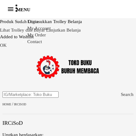
MENU
Produk Sudah Dimasukkan Trolley Belanja
Login
My Account
Lihat Trolley dan Bayar
Lanjutkan Belanja
My Order
Added to Wishlist
Contact
OK
Search
/
HOME
IRCISOD
IRCiSoD
Urutkan berdasarkan: