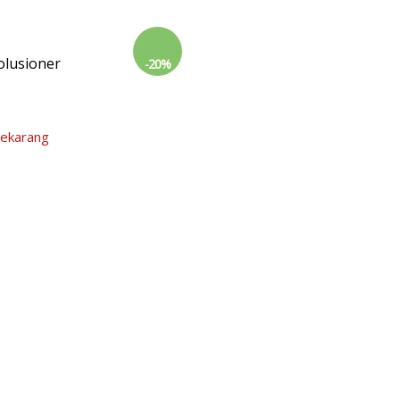
olusioner
-20%
Sekarang