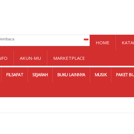
HOME
KATA
NFO
AKUN-MU
MARKETPLACE
FILSAFAT
SEJARAH
BUKU LAINNYA
MUSIK
PAKET B