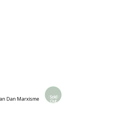
Out Of
Sold
an Dan Marxisme
Stock
Out