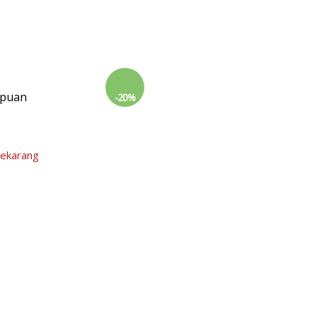
mpuan
-20%
Sekarang