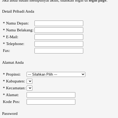
Jika anda sudah mempunyai akun, silahkan login di
login page
.
Detail Pribadi Anda
*
Nama Depan:
*
Nama Belakang:
*
E-Mail:
*
Telephone:
Fax:
Alamat Anda
*
Propinsi:
*
Kabupaten:
*
Kecamatan:
*
Alamat:
Kode Pos:
Password