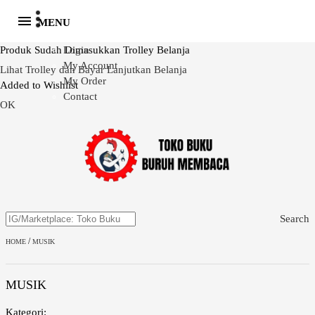
MENU
Produk Sudah Dimasukkan Trolley Belanja
Login
My Account
Lihat Trolley dan Bayar
Lanjutkan Belanja
My Order
Added to Wishlist
Contact
OK
Search
/
HOME
MUSIK
MUSIK
Kategori: