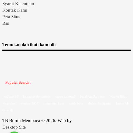
Syarat Ketentuan
Kontak Kami
Peta Situs
Rss
Temukan dan ikuti kami di:
Popular Search :
seputar 65
ki hadjar dewantoro
sastra kolonial
Iqbal Aji Daryono
Wahyu Budi
Nugroho
revolusi 1917
Immanuel kant
tanda baca
dialektika agama
Imam Al-
Ghazali
TB Buruh Membaca © 2026. Web by
Desktop Site