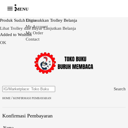
MENU
Produk Sudah Dimasukkan Trolley Belanja
Login
My Account
Lihat Trolley dan Bayar
Lanjutkan Belanja
My Order
Added to Wishlist
Contact
OK
Search
/
HOME
KONFIRMASI PEMBAYARAN
Konfirmasi Pembayaran
Nama