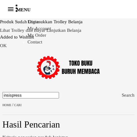
MENU
Produk Sudah Dimasukkan Trolley Belanja
Login
My Account
Lihat Trolley dan Bayar
Lanjutkan Belanja
My Order
Added to Wishlist
Contact
OK
Search
/
HOME
CARI
Hasil Pencarian