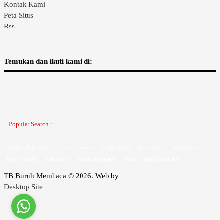
Kontak Kami
Peta Situs
Rss
Temukan dan ikuti kami di:
Popular Search :
Stephen Palmquist
kirana sulaeman
Evelyn Reed
Petualangan
perempuan
Pablo Neruda
buku obor
martin suryajaya
Resist
bright publisher
TB Buruh Membaca © 2026. Web by
Desktop Site