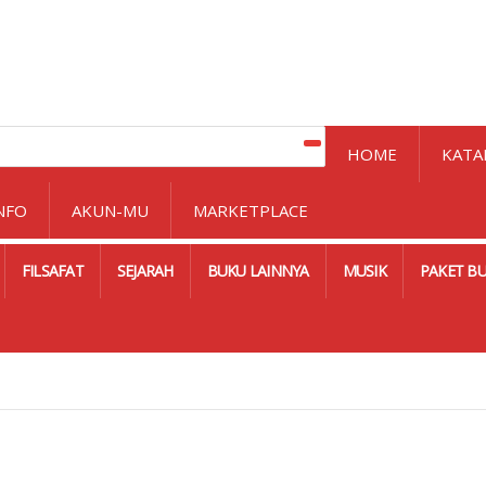
HOME
KATA
NFO
AKUN-MU
MARKETPLACE
FILSAFAT
SEJARAH
BUKU LAINNYA
MUSIK
PAKET B