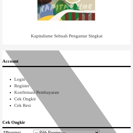
Kapitalisme Sebuah Pengantar Singkat
Account
Login
Register
Konfirmasi Pembayaran
Cek Ongkir
Cek Resi
Cek Ongkir
*
Propinsi