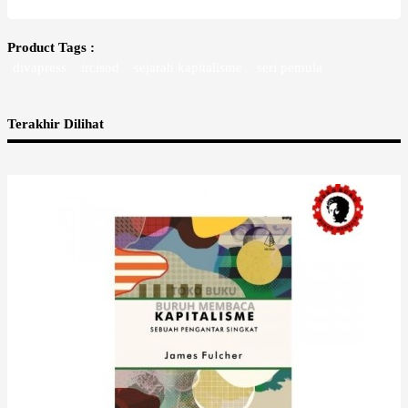
Product Tags :
divapress
ircisod
sejarah kapitalisme
seri pemula
Terakhir Dilihat