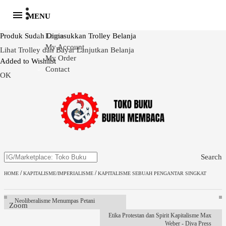
MENU
Produk Sudah Dimasukkan Trolley Belanja
Login
My Account
Lihat Trolley dan Bayar
Lanjutkan Belanja
My Order
Added to Wishlist
Contact
OK
Search
/
/
HOME
KAPITALISME/IMPERIALISME
KAPITALISME SEBUAH PENGANTAR SINGKAT
Neoliberalisme Menumpas Petani
Zoom
Etika Protestan dan Spirit Kapitalisme Max
Weber - Diva Press