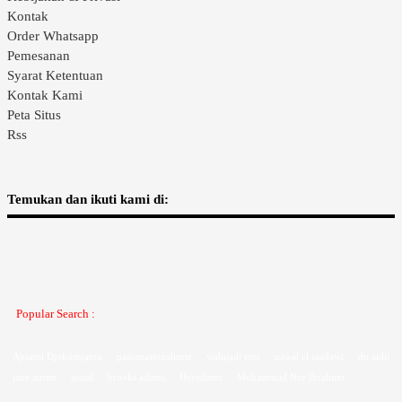
Kontak
Order Whatsapp
Pemesanan
Syarat Ketentuan
Kontak Kami
Peta Situs
Rss
Temukan dan ikuti kami di:
Popular Search :
Apsanti Djokosujatno
pascanasionalisme
walujadi toer
nawal el saadawi
dn aidit
jane austin
sosial
brooks adams
Herodotus
Muhammad Nur Ibrahimi