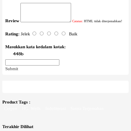
Review
Catatan:
HTML tidak diterjemahkan!
Rating:
Jelek
Baik
Masukkan kata kedalam kotak:
Submit
Product Tags :
Cerpen
HG. Wells
Indoliterasi
Sastra Terjemahan
Terakhir Dilihat