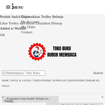
MENU
Produk Sudah Dimasukkan Trolley Belanja
Login
My Account
Lihat Trolley dan Bayar
Lanjutkan Belanja
My Order
Added to Wishlist
Contact
OK
Search
/
/
/
HOME
NOVEL & SASTRA
CERITA PENDEK
KUMPULAN CERITA PENDEK TERBAIK HG.
WELLS
Kumpulan Cerita Pendek Terbaik Leo
Zoom
Tolstoy