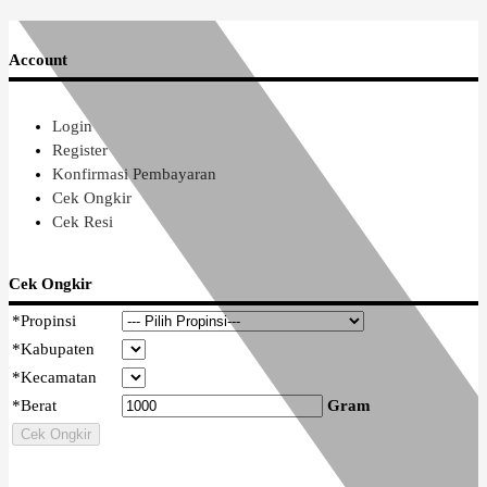
Account
Login
Register
Konfirmasi Pembayaran
Cek Ongkir
Cek Resi
Cek Ongkir
*
Propinsi
*
Kabupaten
*
Kecamatan
*
Berat
Gram
Cek Ongkir