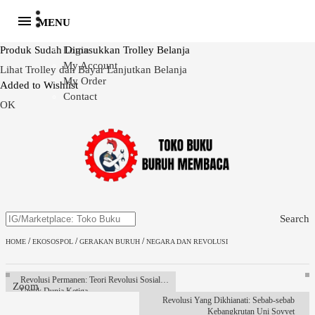
MENU
Produk Sudah Dimasukkan Trolley Belanja
Login
My Account
Lihat Trolley dan Bayar
Lanjutkan Belanja
My Order
Added to Wishlist
Contact
OK
Search
/
/
/
HOME
EKOSOSPOL
GERAKAN BURUH
NEGARA DAN REVOLUSI
Revolusi Permanen: Teori Revolusi Sosialis
Zoom
Untuk Dunia Ketiga
Revolusi Yang Dikhianati: Sebab-sebab
Kebangkrutan Uni Sovyet