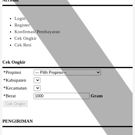
Account
Login
Register
Konfirmasi Pembayaran
Cek Ongkir
Cek Resi
Cek Ongkir
*
Propinsi
*
Kabupaten
*
Kecamatan
*
Berat
Gram
Cek Ongkir
PENGIRIMAN