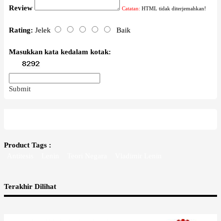
Review
Catatan:
HTML tidak diterjemahkan!
Rating:
Jelek
Baik
Masukkan kata kedalam kotak:
Submit
Product Tags :
Antitesis
Lenin
Teori Negara
Vladimir Lenin
Terakhir Dilihat