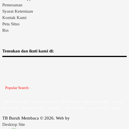
Pemesanan
Syarat Ketentuan
Kontak Kami
Peta Situs
Rss
Temukan dan ikuti kami di:
Popular Search :
Andre Baharamin
Kumpulan Cerpen
Istilah Filsafat
patricia highsmith
Catatan
dari Penjara
Sejarah Borneo
Genealogi
Calvin S. Hall
penerbit baca
Babad
TB Buruh Membaca © 2026. Web by
Desktop Site