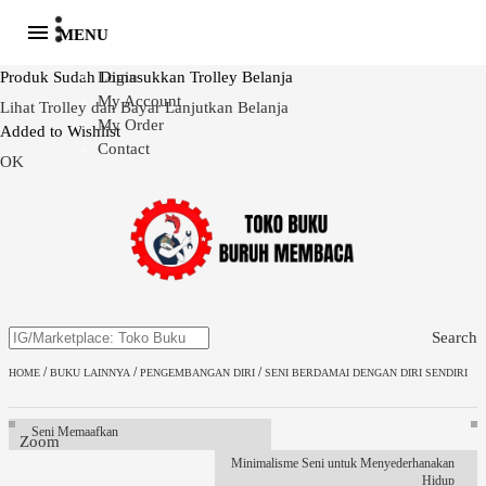
MENU
Produk Sudah Dimasukkan Trolley Belanja
Login
My Account
Lihat Trolley dan Bayar
Lanjutkan Belanja
My Order
Added to Wishlist
Contact
OK
Search
/
/
/
HOME
BUKU LAINNYA
PENGEMBANGAN DIRI
SENI BERDAMAI DENGAN DIRI SENDIRI
Seni Memaafkan
Zoom
Minimalisme Seni untuk Menyederhanakan
Hidup