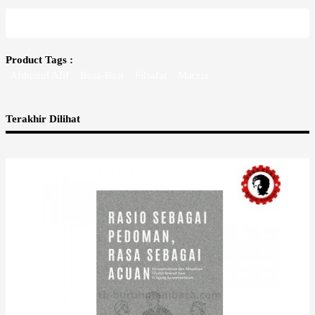
Product Tags :
Afthonul Afif
Basa-Basi
Filsafat
Marxis
Terakhir Dilihat