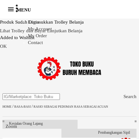
MENU
Produk Sudah Dimasukkan Trolley Belanja
Login
My Account
Lihat Trolley dan Bayar
Lanjutkan Belanja
My Order
Added to Wishlist
Contact
OK
Search
/
/
HOME
BASA-BASI
RASIO SEBAGAI PEDOMAN RASA SEBAGAI ACUAN
Kesialan Orang Lajang
Zoom
Pembangkangan Sipil