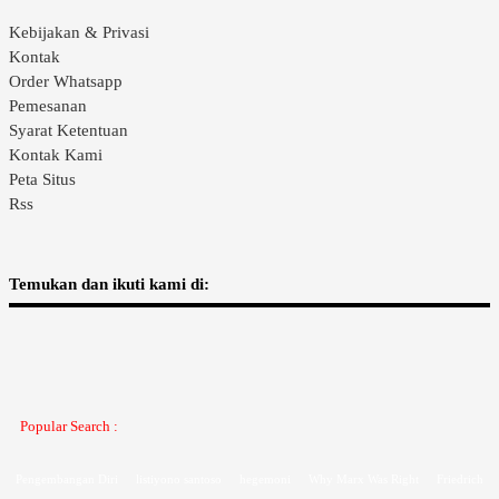
Kebijakan & Privasi
Kontak
Order Whatsapp
Pemesanan
Syarat Ketentuan
Kontak Kami
Peta Situs
Rss
Temukan dan ikuti kami di:
Popular Search :
Pengembangan Diri
listiyono santoso
hegemoni
Why Marx Was Right
Friedrich