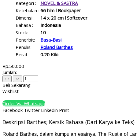
Kategori :
NOVEL & SASTRA
Ketebalan :
66 hlm l Bookpaper
Dimensi :
14 x 20 cm l Softcover
Bahasa :
Indonesia
Stock:
10
Penerbit:
Basa-Basi
Penulis:
Roland Barthes
Berat :
0.20 Kilo
Rp.50,000
Jumlah:
Beli Sekarang
Wishlist
Order Via Whatsapp
Facebook
Twitter
Linkedin
Print
Deskripsi Barthes; Kersik Bahasa (Dari Karya ke Teks)
Roland Barthes, dalam kumpulan esainya, The Rustle of La