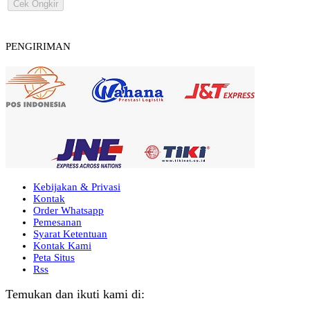
Cek Ongkir
PENGIRIMAN
Kebijakan & Privasi
Kontak
Order Whatsapp
Pemesanan
Syarat Ketentuan
Kontak Kami
Peta Situs
Rss
Temukan dan ikuti kami di: