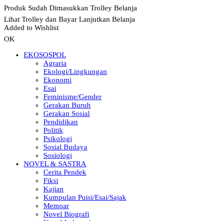
Produk Sudah Dimasukkan Trolley Belanja
Lihat Trolley dan Bayar
Lanjutkan Belanja
Added to Wishlist
OK
EKOSOSPOL
Agraria
Ekologi/Lingkungan
Ekonomi
Esai
Feminisme/Gender
Gerakan Buruh
Gerakan Sosial
Pendidikan
Politik
Psikologi
Sosial Budaya
Sosiologi
NOVEL & SASTRA
Cerita Pendek
Fiksi
Kajian
Kumpulan Puisi/Esai/Sajak
Memoar
Novel Biografi