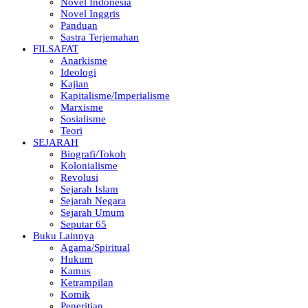
Novel Indonesia
Novel Inggris
Panduan
Sastra Terjemahan
FILSAFAT
Anarkisme
Ideologi
Kajian
Kapitalisme/Imperialisme
Marxisme
Sosialisme
Teori
SEJARAH
Biografi/Tokoh
Kolonialisme
Revolusi
Sejarah Islam
Sejarah Negara
Sejarah Umum
Seputar 65
Buku Lainnya
Agama/Spiritual
Hukum
Kamus
Ketrampilan
Komik
Peneritian