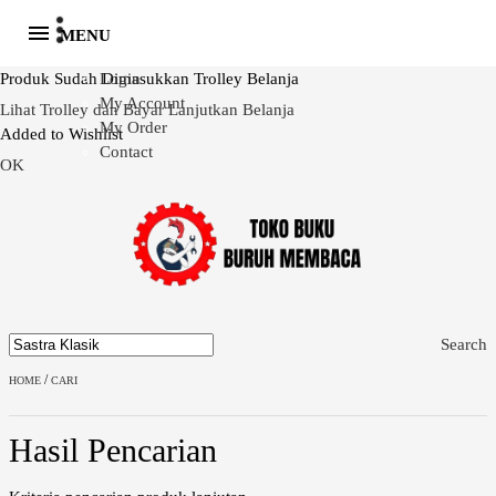
MENU
Produk Sudah Dimasukkan Trolley Belanja
Login
My Account
Lihat Trolley dan Bayar
Lanjutkan Belanja
My Order
Added to Wishlist
Contact
OK
Search
/
HOME
CARI
Hasil Pencarian