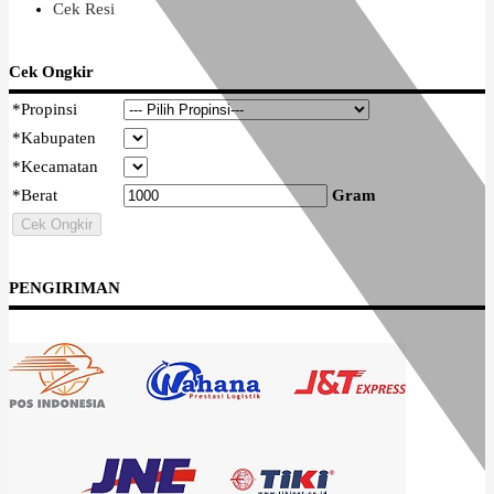
Cek Resi
Cek Ongkir
*
Propinsi
*
Kabupaten
*
Kecamatan
*
Berat
Gram
Cek Ongkir
PENGIRIMAN