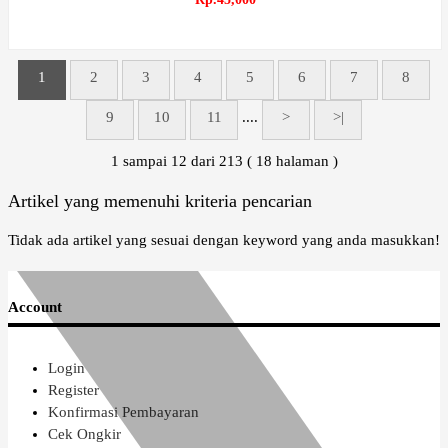
1
2
3
4
5
6
7
8
9
10
11
....
>
>|
1 sampai 12 dari 213 ( 18 halaman )
Artikel yang memenuhi kriteria pencarian
Tidak ada artikel yang sesuai dengan keyword yang anda masukkan!
Account
Login
Register
Konfirmasi Pembayaran
Cek Ongkir