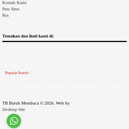
Kontak Kami
Peta Situs
Rss
Temukan dan ikuti kami di:
Popular Search :
buku obor
christopher hill
pengetahuan
Rima Yustina Ansor
Covid
sastra
inggris
Hannah Arendt
aa milne
Jared Diamond
Pataba
TB Buruh Membaca © 2026. Web by
Desktop Site