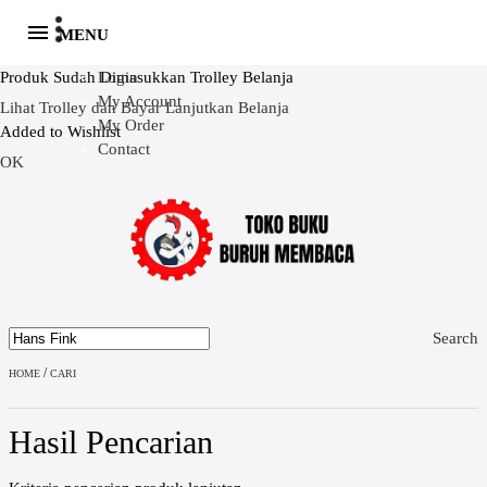
MENU
Produk Sudah Dimasukkan Trolley Belanja
Login
My Account
Lihat Trolley dan Bayar
Lanjutkan Belanja
My Order
Added to Wishlist
Contact
OK
Search
/
HOME
CARI
Hasil Pencarian