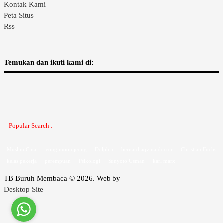
Kontak Kami
Peta Situs
Rss
Temukan dan ikuti kami di:
Popular Search :
Muslim Cina
jeong moon jeong
Dolphin
bernard aqvina doctor
Christian Fuchs
kelas pekerja
perempuan
Psikologi
Sunyoto Usman
karl marx
TB Buruh Membaca © 2026. Web by
Desktop Site