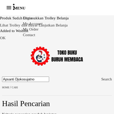
MENU
Produk Sudah Dimasukkan Trolley Belanja
Login
My Account
Lihat Trolley dan Bayar
Lanjutkan Belanja
My Order
Added to Wishlist
Contact
OK
Search
/
HOME
CARI
Hasil Pencarian